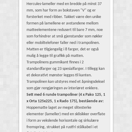
Hercules-lameller med en bredde på minst 37
mm, som har form av bokstaven "V" og er
forsterket med ribber. Takket være den unike
formen på lamellene er avstandene mellom
matteelementene redusert til bare 7 mm, noe
som forhindrer at små gjenstander som nøkler
eller mobiltelefoner faller ned i trampolinen.
Matten er tilgjengelig i 8 farger, det er også
mulig å legge til grafikk på matten.
Trampolinens gummikant finnes i 2
standardfarger og 23 spesialfarger. I tillegg kan
et dekorativt mønster legges til kanten.
Trampolinen kan utstyres med et åpningsdeksel
som gjør rengjøringen av interiøret enklere.
Sett med 6 runde trampoliner (4 x Pako 125, 1
x Orta 125x225, 1 x Rado 175), bestående av:
Hoppematte laget av meget slitesterke
elementer (lameller) med en sklisikker overflate
i form av vekslende horisontale og sirkulære
fremspring, strukket på rustfri stålkabel i et