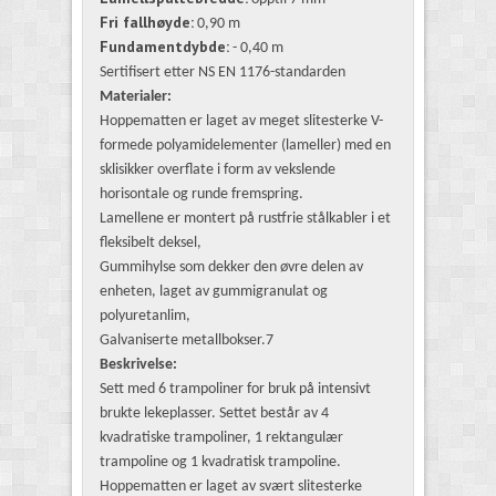
Fri fallhøyde:
0,90 m
Fundamentdybde:
- 0,40 m
Sertifisert etter NS EN 1176-standarden
Materialer:
Hoppematten er laget av meget slitesterke V-
formede polyamidelementer (lameller) med en
sklisikker overflate i form av vekslende
horisontale og runde fremspring.
Lamellene er montert på rustfrie stålkabler i et
fleksibelt deksel,
Gummihylse som dekker den øvre delen av
enheten, laget av gummigranulat og
polyuretanlim,
Galvaniserte metallbokser.7
Beskrivelse:
Sett med 6 trampoliner for bruk på intensivt
brukte lekeplasser. Settet består av 4
kvadratiske trampoliner, 1 rektangulær
trampoline og 1 kvadratisk trampoline.
Hoppematten er laget av svært slitesterke