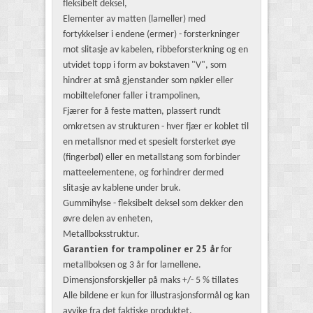
fleksibelt deksel,
Elementer av matten (lameller) med
fortykkelser i endene (ermer) - forsterkninger
mot slitasje av kabelen, ribbeforsterkning og en
utvidet topp i form av bokstaven "V", som
hindrer at små gjenstander som nøkler eller
mobiltelefoner faller i trampolinen,
Fjærer for å feste matten, plassert rundt
omkretsen av strukturen - hver fjær er koblet til
en metallsnor med et spesielt forsterket øye
(fingerbøl) eller en metallstang som forbinder
matteelementene, og forhindrer dermed
slitasje av kablene under bruk.
Gummihylse - fleksibelt deksel som dekker den
øvre delen av enheten,
Metallboksstruktur.
Garantien for trampoliner er 25 år
for
metallboksen og 3 år for lamellene.
Dimensjonsforskjeller på maks +/- 5 % tillates
Alle bildene er kun for illustrasjonsformål og kan
avvike fra det faktiske produktet.