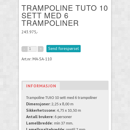
TRAMPOLINE TUTO 10
SETT MED 6
TRAMPOLINER
243.975,-
Send forespørsel
Art.nr: MA-SA-110
INFORMASJON
Trampoline TUtO 10 sett med 6 trampoliner
Dimensjoner:
2,25 x 8,00 m
Sikkerhetssone:
4,75 x 10,50 m
Antall brukere:
6 personer
Lamellbredde
: min 37 mm.
Lamellspaltebredde:
opptil 7 mm