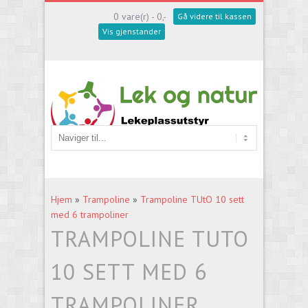
0 vare(r) - 0,-
Gå videre til kassen
Vis gjenstander
Hjem
»
Trampoline
»
Trampoline TUtO 10 sett
med 6 trampoliner
TRAMPOLINE TUTO
10 SETT MED 6
TRAMPOLINER