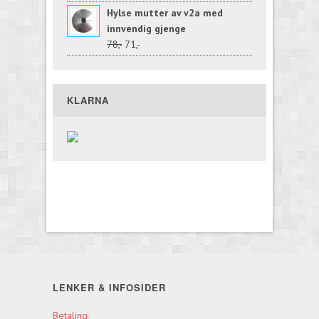
Hylse mutter av v2a med
innvendig gjenge
78,-
71,-
KLARNA
LENKER & INFOSIDER
Betaling