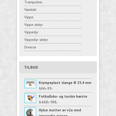
Trampoline
Vannlek
Vippe
Vippe utstyr
Vippedyr
Vippedyr utstyr
Diverse
TILBUD
Krympeplast slange Ø 25,4 mm
122,-
89,-
Fotballsko- og tursko børste
1.113,-
988,-
Hylse mutter av v2a med
innvendig gjenge