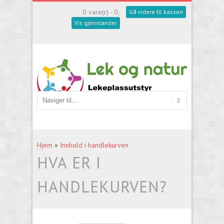
0 vare(r) - 0,-
Gå videre til kassen
Vis gjenstander
Hjem
»
Innhold i handlekurven
HVA ER I
HANDLEKURVEN?