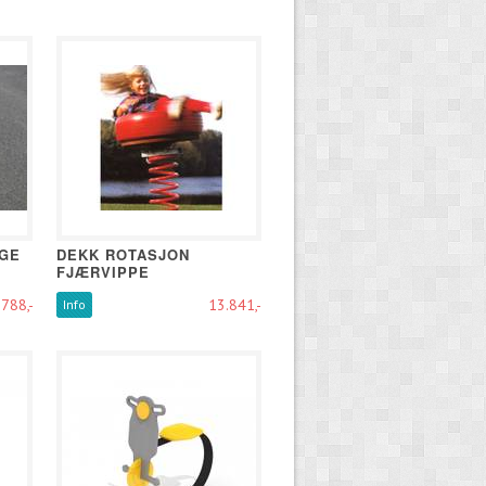
NGE
DEKK ROTASJON
FJÆRVIPPE
788,-
13.841,-
Info