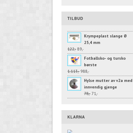
TILBUD
Krympeplast slange Ø
25,4 mm
122,-
89,-
Fotballsko- og tursko
børste
1.113,-
988,-
Hylse mutter av v2a med
innvendig gjenge
78,-
71,-
KLARNA