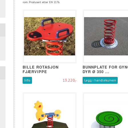
rom. Produsert etter EN 1176.
BILLE ROTASJON
BUNNPLATE FOR GY
FJÆRVIPPE
DYR Ø 350 ...
13.220,-
Info
Legg i handlekurven