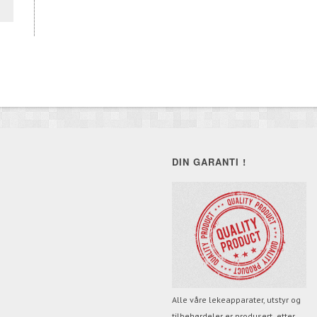
DIN GARANTI !
Alle våre lekeapparater, utstyr og
tilbehørdeler er produsert etter