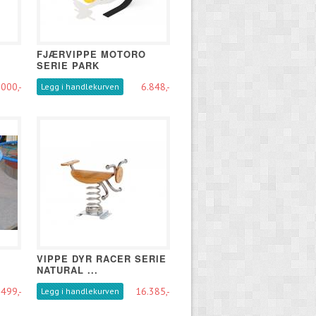
"
FJÆRVIPPE MOTORO
SERIE PARK
000,-
6.848,-
Legg i handlekurven
VIPPE DYR RACER SERIE
NATURAL ...
499,-
16.385,-
Legg i handlekurven