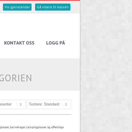
Vis gjenstander
Gå videre til kassen
KONTAKT OSS
LOGG PÅ
EGORIEN
eplasser, barnehager, campingplasser og offentlige