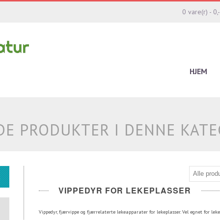
0 vare(r) - 0,-
HJEM
DE PRODUKTER I DENNE KAT
VIPPEDYR FOR LEKEPLASSER
Vippedyr, fjærvippe og fjærrelaterte lekeapparater for lekeplasser. Vel egnet for lek