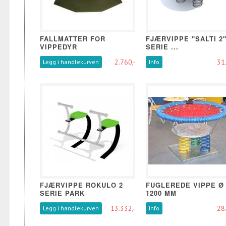
FALLMATTER FOR
FJÆRVIPPE "SALTI 2
VIPPEDYR
SERIE ...
2.760,-
31.
Legg i handlekurven
Info
FJÆRVIPPE ROKULO 2
FUGLEREDE VIPPE Ø
SERIE PARK
1200 MM
13.332,-
28.
Legg i handlekurven
Info