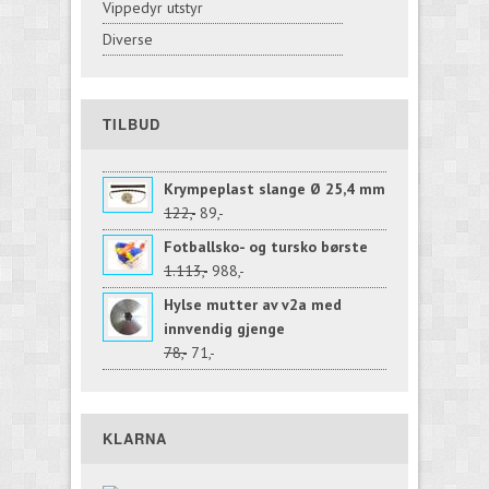
Vippedyr utstyr
Diverse
TILBUD
Krympeplast slange Ø 25,4 mm
122,-
89,-
Fotballsko- og tursko børste
1.113,-
988,-
Hylse mutter av v2a med
innvendig gjenge
78,-
71,-
KLARNA