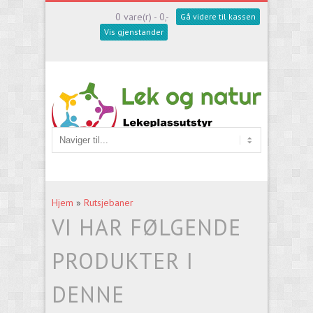
0 vare(r) - 0,-
Gå videre til kassen
Vis gjenstander
Hjem
»
Rutsjebaner
VI HAR FØLGENDE
PRODUKTER I
DENNE