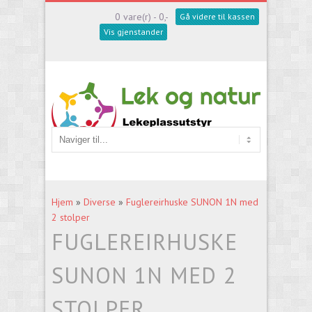
0 vare(r) - 0,-
Gå videre til kassen
Vis gjenstander
Hjem
»
Diverse
»
Fuglereirhuske SUNON 1N med
2 stolper
FUGLEREIRHUSKE
SUNON 1N MED 2
STOLPER