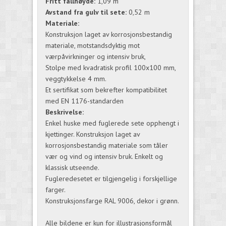
Fritt fallhøyde:
1,09 m
Avstand fra gulv til sete:
0,52 m
Materiale:
Konstruksjon laget av korrosjonsbestandig
materiale, motstandsdyktig mot
værpåvirkninger og intensiv bruk,
Stolpe med kvadratisk profil 100x100 mm,
veggtykkelse 4 mm.
Et sertifikat som bekrefter kompatibilitet
med EN 1176-standarden
Beskrivelse:
Enkel huske med fuglerede sete opphengt i
kjettinger. Konstruksjon laget av
korrosjonsbestandig materiale som tåler
vær og vind og intensiv bruk. Enkelt og
klassisk utseende.
Fugleredesetet er tilgjengelig i forskjellige
farger.
Konstruksjonsfarge RAL 9006, dekor i grønn.
Alle bildene er kun for illustrasjonsformål