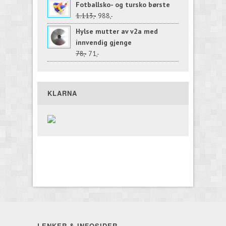
Fotballsko- og tursko børste
1.113,-
988,-
Hylse mutter av v2a med
innvendig gjenge
78,-
71,-
KLARNA
LENKER & INFOSIDER