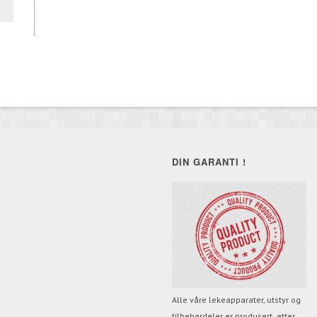
DIN GARANTI !
Alle våre lekeapparater, utstyr og
tilbehørdeler er produsert etter