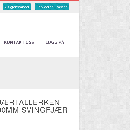
Vis gjenstander
Gå videre til kassen
KONTAKT OSS
LOGG PÅ
JÆRTALLERKEN
00MM SVINGFJÆR
-