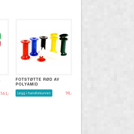
FOTSTØTTE RØD AV
L
POLYAMID
98,-
.561,-
Legg i handlekurven