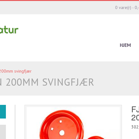
0 vare(r) - 0,-
HJEM
 200mm svingfjær
N 200MM SVINGFJÆR
F
2
302,