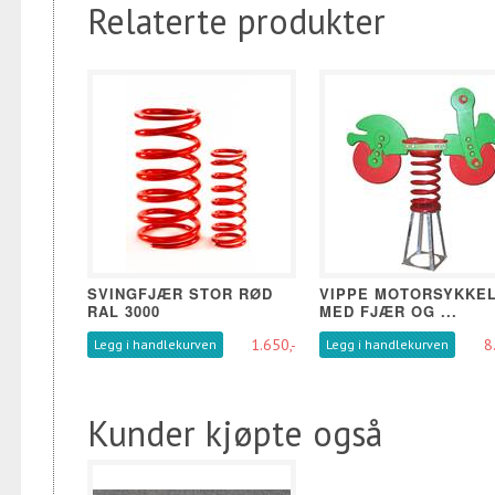
Relaterte produkter
SVINGFJÆR STOR RØD
VIPPE MOTORSYKKE
RAL 3000
MED FJÆR OG ...
1.650,-
8
Legg i handlekurven
Legg i handlekurven
Kunder kjøpte også