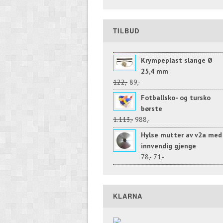
TILBUD
Krympeplast slange Ø
25,4 mm
122,-
89,-
Fotballsko- og tursko
børste
1.113,-
988,-
Hylse mutter av v2a med
innvendig gjenge
78,-
71,-
KLARNA