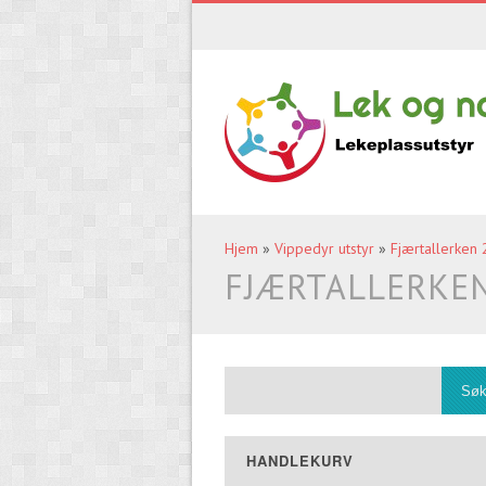
Hjem
»
Vippedyr utstyr
»
Fjærtallerken
FJÆRTALLERKE
HANDLEKURV