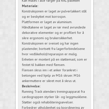
Kan males i alle farger på RAL-paletten
Materiale:
Konstruksjonen er laget av pulverlakkert stål
og er beskyttet mot korrosjon.
Plattformen er laget av aluminium.
Håndtakene er laget av rør med avrundede
dekorative elementer og er profilert for å
sikre ergonomi og brukersikkerhet.
Konstruksjonen er sveiset og har ingen
plastender, bortsett fra lagerforbindelsene
hvor vedlikehold/reparasjon er mulig.
Enheten er montert på en støttemast, som er
festet til bakken med flensen.
Flensen skrus inn i et anker forankret i
betongen ved hjelp av M16 skruer. M16
ankermuttere er sikret mot å skrus ut.
Beskrivelse:
Running Track utendørs treningsapparat fra
cardiogruppen styrker lår- og leggmusklene.
Støtter også rehabiliteringsøvelser.
Forbedrer utholdenhet og koordinering av