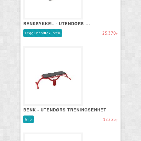
BENKSYKKEL - UTENDØRS ...
25.370,-
Legg i handlekurven
BENK - UTENDØRS TRENINGSENHET
17.235,-
Info