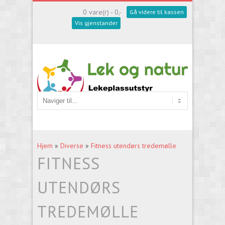
0 vare(r) - 0,-
Gå videre til kassen
Vis gjenstander
Hjem
»
Diverse
»
Fitness utendørs tredemølle
FITNESS
UTENDØRS
TREDEMØLLE