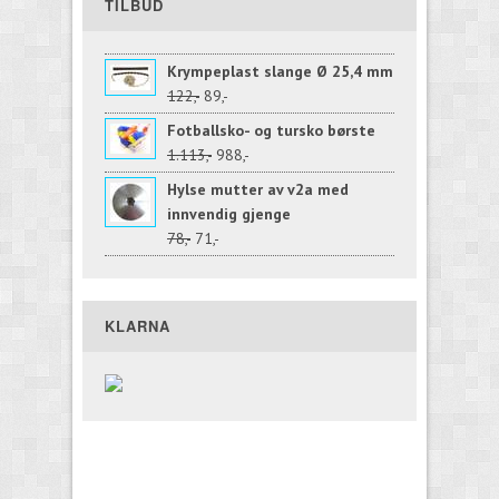
TILBUD
Krympeplast slange Ø 25,4 mm
122,-
89,-
Fotballsko- og tursko børste
1.113,-
988,-
Hylse mutter av v2a med
innvendig gjenge
78,-
71,-
KLARNA