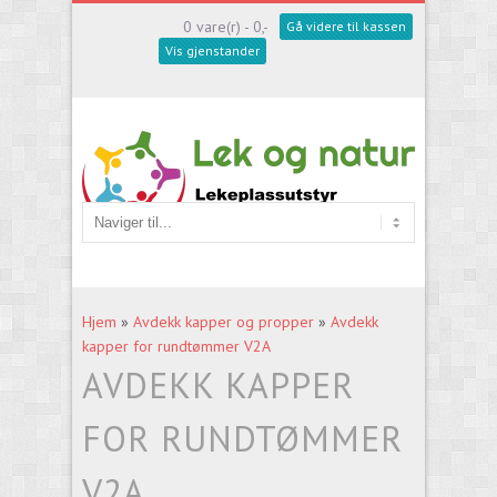
0 vare(r) - 0,-
Gå videre til kassen
Vis gjenstander
Hjem
»
Avdekk kapper og propper
»
Avdekk
kapper for rundtømmer V2A
AVDEKK KAPPER
FOR RUNDTØMMER
V2A