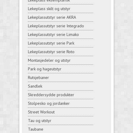
Lekeplass eksemplarisk
Lekeplass skilt og utstyr
Lekeplassutstyr serie AKRA
Lekeplassutstyr serie Integrado
Lekeplassutstyr serie Limako
Lekeplassutstyr serie Park
Lekeplassutstyr serie Roto
Montasjedeler og utstyr
Park og hageutstyr
Rutsjebaner
Sandlek
Skreddersydde produkter
Stolpesko og jordanker
Street Workout
Tau og utstyr
Taubane