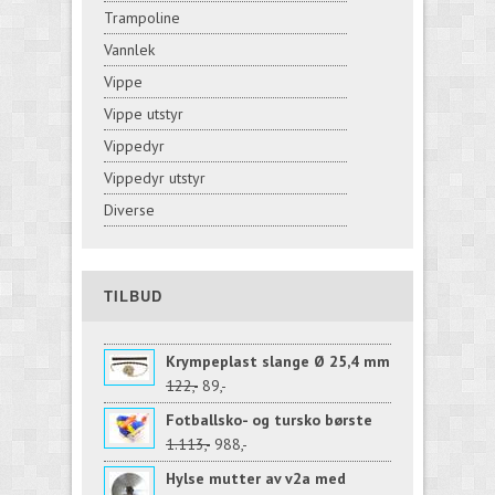
Trampoline
Vannlek
Vippe
Vippe utstyr
Vippedyr
Vippedyr utstyr
Diverse
TILBUD
Krympeplast slange Ø 25,4 mm
122,-
89,-
Fotballsko- og tursko børste
1.113,-
988,-
Hylse mutter av v2a med